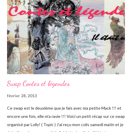
épigraphe ou comme titre, le haut de la première page portait
ces mots. A toi qui ne m’as jamais connue. » Avis : Que dire… au
lycée j’étais tombée sous le charme d’André Breton et
aujourd’hui je tombe amoureuse de l’écriture de Stefan Zweig .
Lettre d’une inconnue est une nouvelle issue du recueil Amok
ou le fou de Malaisie. Je v...
Swap Contes et légendes
février 28, 2013
Ce swap est le deuxième que je fais avec ma petite Mack !!! et
encore une fois, elle m'a ravie !!! Voici un petit récap sur ce swap
organisé par Lolly! ( Topic ) J'ai reçu mon colis samedi matin et je