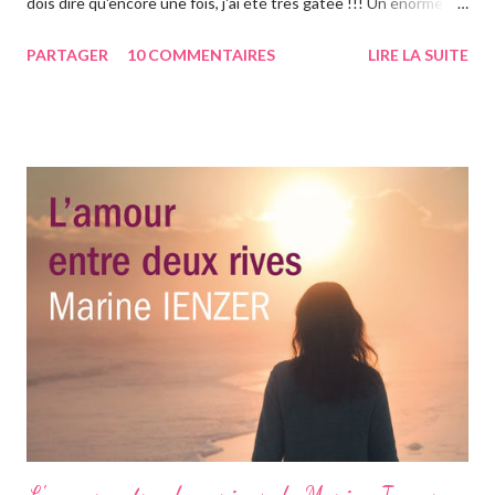
dois dire qu'encore une fois, j'ai été très gâtée !!! Un énorme
MERCI à Mack ^^ Sans plus tarder je vais dévoiler mon colis!
PARTAGER
10 COMMENTAIRES
LIRE LA SUITE
Mack a pris comme fil conducteur le monde celte et la Bretagne.
Voici le grooos carton après le mode Ouverture! et on peut
remarquer que c'est bien plein ^^ 1er paquet déballé: un
calendrier magnifiquement illustré sur le thème des légendes
celtes!!! La découverte des légendes bretonnes se poursuit
avec ce magnifique arc-en-ciel de couleurs !!! ces marques
pages sont magnifiques, avec chacun une explication! A noter
également que ces MP ont servi de carte à épisodes pour Mack
pour m'expliquer ses choix ^^ Afin de ne jamais avoir soif, Mack a
pensé à ce petit élixir doré répondant au d...