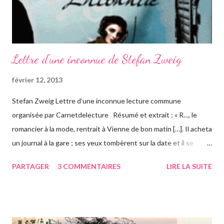
c
o
m
m
e
Lettre d'une inconnue de Stefan Zweig
n
t
février 12, 2013
a
i
Stefan Zweig Lettre d’une inconnue lecture commune
r
organisée par Carnetdelecture Résumé et extrait : « R…, le
e
romancier à la mode, rentrait à Vienne de bon matin […]. Il acheta
un journal à la gare ; ses yeux tombèrent sur la date et il se
rappela aussitôt que c’était celle de son anniversaire "Quarante
PARTAGER
3 COMMENTAIRES
LIRE LA SUITE
et un ans"[…] Il rentra chez lui […]. Son domestique […] lui
apporta son courrier sur un plateau […]. Il mit de côté une lettre
dont l’écriture lui était inconnue.[…]Elle ne portait ni adresse
d’expéditeur, ni signature "C’est étrange" pensa-t-il[…]. Comme