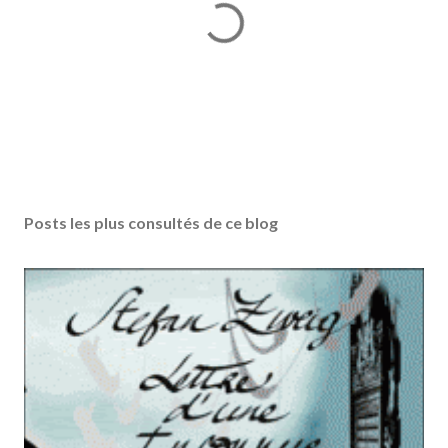
E
n
r
Posts les plus consultés de ce blog
e
g
i
s
t
r
e
r
u
n