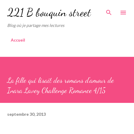
Accéder au contenu principal
221 B bouquin street
Blog où je partage mes lectures
Accueil
La fille qui lisait des romans d'amour de
Inara Lavey Challenge Romance 4/15
septembre 30, 2013